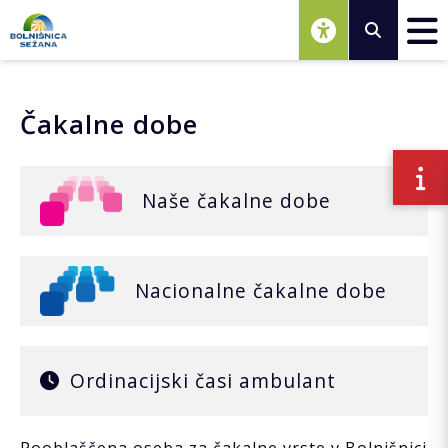
Osrednja vsebina
Čakalne dobe
Naše čakalne dobe
Nacionalne čakalne dobe
Ordinacijski časi ambulant
Pooblaščena oseba za čakalne vrste v Bolnišnici