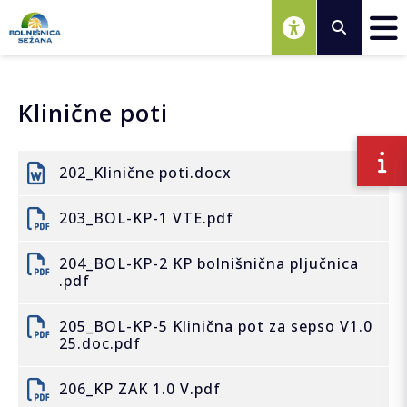
Osrednja vsebina
Klinične poti
202_Klinične poti.docx
203_BOL-KP-1 VTE.pdf
204_BOL-KP-2 KP bolnišnična pljučnica
.pdf
205_BOL-KP-5 Klinična pot za sepso V1.0
25.doc.pdf
206_KP ZAK 1.0 V.pdf