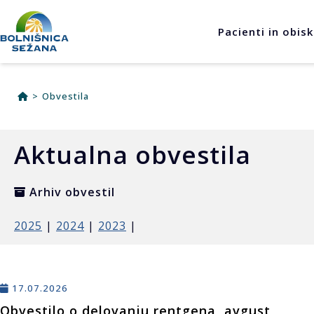
Osrednja vsebina
Pacienti in obisk
>
Obvestila
Aktualna obvestila
Arhiv obvestil
2025
|
2024
|
2023
|
17.07.2026
Obvestilo o delovanju rentgena, avgust