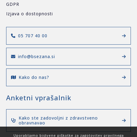
GDPR
Izjava o dostopnosti
05 707 40 00
info@bsezana.si
Kako do nas?
Anketni vprašalnik
Kako ste zadovoljni z zdravstveno
obravnavao
Uporabljamo bistvene piškotke za zagotovitev pravilnega