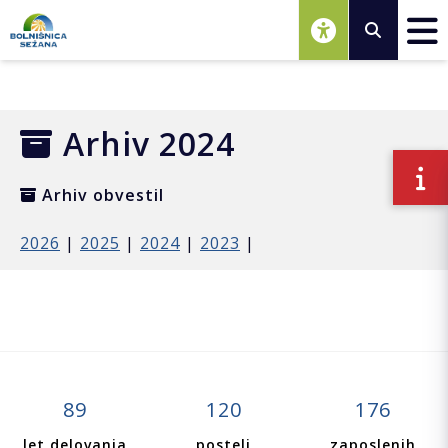
Osrednja vsebina
Arhiv 2024
Arhiv obvestil
2026
|
2025
|
2024
|
2023
|
89
120
176
let delovanja
postelj
zaposlenih