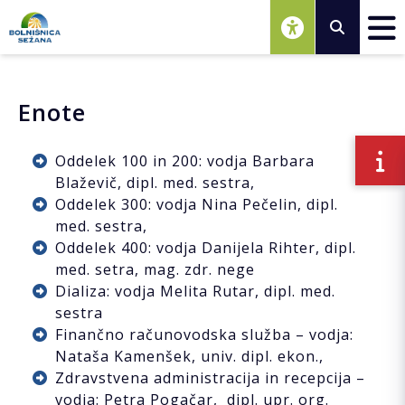
Osrednja vsebina
Enote
Oddelek 100 in 200: vodja Barbara
Blaževič, dipl. med. sestra,
Oddelek 300: vodja Nina Pečelin, dipl.
med. sestra,
Oddelek 400: vodja Danijela Rihter, dipl.
med. setra, mag. zdr. nege
Dializa: vodja Melita Rutar, dipl. med.
sestra
Finančno računovodska služba – vodja:
Nataša Kamenšek, univ. dipl. ekon.,
Zdravstvena administracija in recepcija –
vodja: Petra Pogačar, dipl. upr. org.