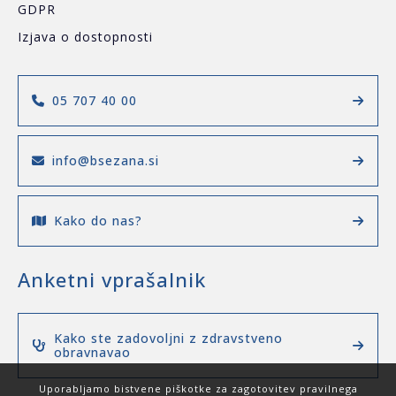
GDPR
Izjava o dostopnosti
05 707 40 00
info@bsezana.si
Kako do nas?
Anketni vprašalnik
Kako ste zadovoljni z zdravstveno
obravnavao
Uporabljamo bistvene piškotke za zagotovitev pravilnega