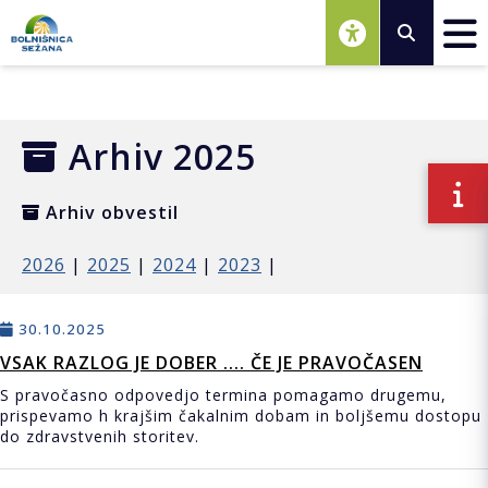
Osrednja vsebina
Arhiv 2025
Arhiv obvestil
2026
|
2025
|
2024
|
2023
|
30.10.2025
VSAK RAZLOG JE DOBER .... ČE JE PRAVOČASEN
S pravočasno odpovedjo termina pomagamo drugemu,
prispevamo h krajšim čakalnim dobam in boljšemu dostopu
do zdravstvenih storitev.